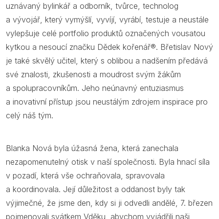
uznávaný bylinkář a odborník, tvůrce, technolog
a vývojář, který vymýšlí, vyvíjí, vyrábí, testuje a neustále
vylepšuje celé portfolio produktů označených vousatou
kytkou a nesoucí značku Dědek kořenář®. Břetislav Nový
je také skvělý učitel, který s oblibou a nadšením předává
své znalosti, zkušenosti a moudrost svým žákům
a spolupracovníkům. Jeho neúnavný entuziasmus
a inovativní přístup jsou neustálým zdrojem inspirace pro
celý náš tým.
Blanka Nová byla úžasná žena, která zanechala
nezapomenutelný otisk v naší společnosti. Byla hnací síla
v pozadí, která vše ochraňovala, spravovala
a koordinovala. Její důležitost a oddanost byly tak
výjimečné, že jsme den, kdy si ji odvedli andělé, 7. březen
pojmenovali svátkem Vděku, abychom vyjádřili naši