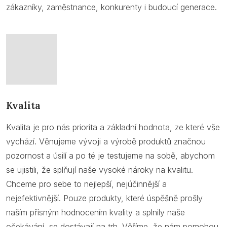
zákazníky, zaměstnance, konkurenty i budoucí generace.
Kvalita
Kvalita je pro nás priorita a základní hodnota, ze které vše
vychází. Věnujeme vývoji a výrobě produktů značnou
pozornost a úsilí a po té je testujeme na sobě, abychom
se ujistili, že splňují naše vysoké nároky na kvalitu.
Chceme pro sebe to nejlepší, nejúčinnější a
nejefektivnější. Pouze produkty, které úspěšně prošly
naším přísným hodnocením kvality a splnily naše
očekávání, se dostávají na trh. Věříme, že nám pomohou