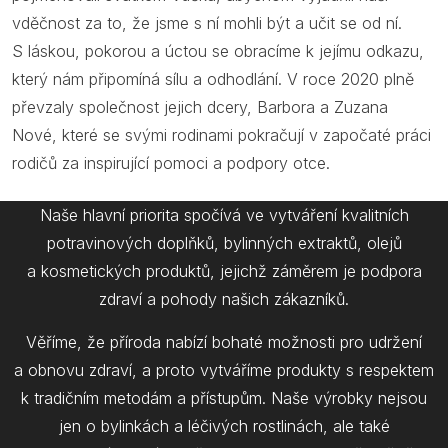
vděčnost za to, že jsme s ní mohli být a učit se od ní.
S láskou, pokorou a úctou se obracíme k jejímu odkazu,
který nám připomíná sílu a odhodlání. V roce 2020 plně
převzaly společnost jejich dcery, Barbora a Zuzana
Nové, které se svými rodinami pokračují v započaté práci
rodičů za inspirující pomoci a podpory otce.
Naše hlavní priorita spočívá ve vytváření kvalitních
potravinových doplňků, bylinných extraktů, olejů
a kosmetických produktů, jejichž záměrem je podpora
zdraví a pohody našich zákazníků.
Věříme, že příroda nabízí bohaté možnosti pro udržení
a obnovu zdraví, a proto vytváříme produkty s respektem
k tradičním metodám a přístupům. Naše výrobky nejsou
jen o bylinkách a léčivých rostlinách, ale také