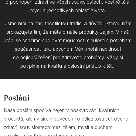
o pochopení zdraví ve všech souvislostech, včetně těla,
mysli a jednotlivých oblastí života.
Jsme hrdí na naši třicetiletou tradici a důvěru, kterou nám
prokazujete tím, že máte o naše produkty zájem. V naší
práci se snažíme spojovat moudrost minulosti s potřebami
současnosti tak, abychom Vám mohli nabídnout
co nejlepší řešení pro zdravotní problémy. Vždy si
potrpíme na kvalitu a celostní přístup k tělu.
Poslání
Naše poslání spočívá nejen v poskytování kvalitních
produktů, ale i v šíření povědomí o důležitosti celkového
zdraví, souvislostech mezi tělem, myslí a duchem,
a o vlivu prostředí, ve kterém žijeme.