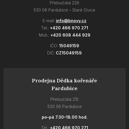
Přeloučská 226
530 06 Pardubice – Staré Čívice
E-mail:
info@bnovy.cz
Tel.:
+420 466 970 271
Mob.:
+420 608 444 929
IČO:
15049159
DIČ:
CZ15049159
Prodejna Dědka kořenáře
Pardubice
Přeloučská 215
530 06 Pardubice
po–pá 7.30–18.00 hod.
Tel.:
+420 466 970 271