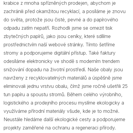
krabice z mnoha spřízněných prodejen, abychom je
zachránili před okamžitou recyklací, a posíláme je znovu
do světa, protože jsou čisté, pevné a do papírového
odpadu zatím nepatří. Rozhodli jsme se omezit tisk
zbytečných papírů, jako jsou ceníky, které sdílíme
prostřednictvím naší webové stránky. Tímto šetříme
stromy a podporujeme digitální přístup. Také faktury
odesíláme elektronicky ve shodě s moderním trendem
snižování dopadu na životní prostředí. Naše obaly jsou
navrženy z recyklovatelných materiálů a úspěšně jsme
eliminovali jednu vrstvu obalu, čímž jsme ročně ušetřili 25
tun papíru a spoustu stromů. Během celého výrobního,
logistického a prodejního procesu myslíme ekologicky a
využíváme přírodní materiály všude, kde je to možné.
Neustále hledáme další ekologické cesty a podporujeme
projekty zaměřené na ochranu a regeneraci přírody.