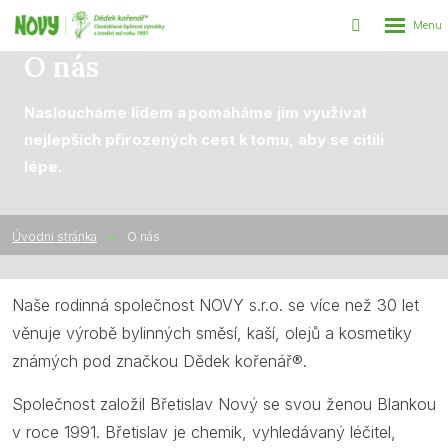
Rozbalen
Vyhledáván
menu
O nás
Nasloucháme lidem a pomáháme jim využívat
nejlepších přirozených cest k tomu, aby se cítili
lépe.
Úvodní stránka
O nás
Naše rodinná společnost NOVY s.r.o. se více než 30 let
věnuje výrobě bylinných směsí, kaší, olejů a kosmetiky
známých pod značkou Dědek kořenář®.
Společnost založil Břetislav Nový se svou ženou Blankou
v roce 1991. Břetislav je chemik, vyhledávaný léčitel,