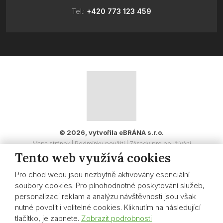
Tel.:
+420 773 123 459
© 2026, vytvořila eBRÁNA s.r.o.
Mapa stránek
|
Podmínky použití
|
Zásady pro používání
Tento web využívá cookies
souborů cookies
|
Nastavení cookies
|
Whistleblowing
VYROBILA
Pro chod webu jsou nezbytně aktivovány esenciální
soubory cookies. Pro plnohodnotné poskytování služeb,
personalizaci reklam a analýzu návštěvnosti jsou však
nutné povolit i volitelné cookies. Kliknutím na následující
Tento web je chráněn pomocí Google ReCAPTCHA a
tlačítko, je zapnete.
Zobrazit podrobnosti
platí pro něj